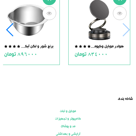
هولدر موبایل وکیومی مگنت دار
برنج شور و لگن آبکش دار استیل
.0
0.0
834000
تومان
896000
تومان
ut
out
of
of
5
5
شاخه بندی
موبایل و تبلت
کامپیوتر و تجهیزات
مد و پوشاک
آرایشی و بهداشتی