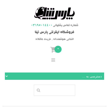
شماره تماس پشتیبانی
03195014400
فروشگاه اینترنتی پارس تینا
انتخابی هوشمندانه ، خریدی عاقلانه
0