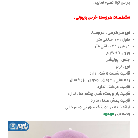
پارس تینا تهیه نمایید .
مشخصات عروسک خرس پاپیونی :
نوع سرگرمی : عروسک
طول : 17 سانتی متر
عرض : 21 سانتی متر
وزن : 96 گرم
جنس : پولیشی
نوع : نرم
قابلیت شست و شو : دارد
رده سنی : کودک ، نوجوان ، بزرگسال
قابلیت حرکت : ندارد
قابلیت باز و بسته شدن چشم ها : ندارد
قابلیت پخش صدا : ندارد
ارائه شده در دو رنگ صورتی و سرخابی
وضعیت :
موجود