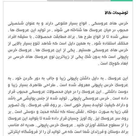
توضیحات کالا
خرس های عروسکی ، انواع بسیار متنوعی دارند و به عنوان شخصیتی
محبوب در میان عروسک ها شناخته می شوند . در تولید این عروسک ها ،
سعی شده تا از انواع طرح ها ، برای مطابقت محصولات ، با سلیقه افراد
مختلف استفاده شود ، به همین دلیل است که شاهد تنوع بسیار بالایی از
خرس های عروسکی هستیم . یکی از این عروسک ها ، عروسک خرس
پاپیونی است که بدون شک یکی از زیباترین نوع عروسک های خرسی در
ابعاد کوچک است .
این عروسک ، به دلیل داشتن پاپیونی زیبا و جالب به دور گردن خود ، به
عروسک خرس پاپیونی معروف شده است . طراحی ظاهری بسیار زیبا و
دوست داشتنی ، این عروسک را در میان محصولات عروسکی محبوب قرار
داده است . خرس عروسکی پاپیونی ، تولید شده از جنس پولیشی می باشد
و دارای کیفیت تولیدی بسیار خوبی است . بر روی قلب عروسک ، یک تصویر
قلب زیبا به صورت دوخته ، نقش بسته که نشانه محبت و دوستی است . بر
روی سر عروسک نیز ، یک آویز چسبان قرار داده شده تا بتوانید این عروسک
را از سطوح مختلف آویزان کنید . عروسک خرس پاپیونی ، هدیه ای مناسب
برای دوستان و فرزندان شما است که می توانید آن را از فروشگاه اینترنتی