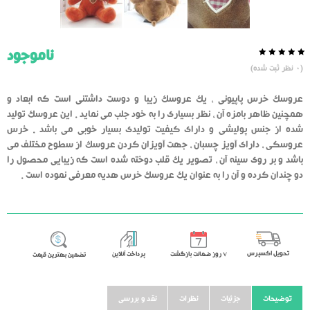
ناموجود
0.0
5
0
(
0
نظر ثبت شده)
از
بر
اساس
رای
عروسک خرس پاپیونی ، یک عروسک زیبا و دوست داشتنی است که ابعاد و
دهنده
همچنین ظاهر بامزه آن ، نظر بسیاری را به خود جلب می نماید . این عروسک تولید
شده از جنس پولیشی و دارای کیفیت تولیدی بسیار خوبی می باشد . خرس
عروسکی ، دارای آویز چسبان ، جهت آویزان کردن عروسک از سطوح مختلف می
باشد و بر روی سینه آن ، تصویر یک قلب دوخته شده است که زیبایی محصول را
دو چندان کرده و آن را به عنوان یک عروسک خرس هدیه معرفی نموده است .
تحویل اکسپرس
٧ روز ضمانت بازگشت
پرداخت آنلاین
تضمین بهترین قیمت
توضیحات
جزئیات
نظرات
نقد و بررسی