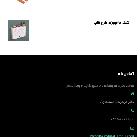
شلف جا فیوزی طرح قلب
تماس با ما
ساعت کاری فروشگاه : 8 صبح لغایت 3 بعدازظهر
دفتر مرکزی ( اصفهان )
03195014400
Parstina.com[at]gmail.com