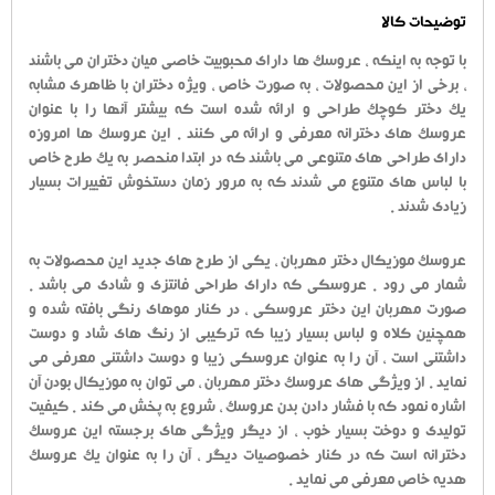
توضیحات کالا
با توجه به اینکه ، عروسک ها دارای محبوبیت خاصی میان دختران می باشند
، برخی از این محصولات ، به صورت خاص ، ویژه دختران با ظاهری مشابه
یک دختر کوچک طراحی و ارائه شده است که بیشتر آنها را با عنوان
عروسک های دخترانه معرفی و ارائه می کنند . این عروسک ها امروزه
دارای طراحی های متنوعی می باشند که در ابتدا منحصر به یک طرح خاص
با لباس های متنوع می شدند که به مرور زمان دستخوش تغییرات بسیار
زیادی شدند .
عروسک موزیکال دختر مهربان ، یکی از طرح های جدید این محصولات به
شمار می رود . عروسکی که دارای طراحی فانتزی و شادی می باشد .
صورت مهربان این دختر عروسکی ، در کنار موهای رنگی بافته شده و
همچنین کلاه و لباس بسیار زیبا که ترکیبی از رنگ های شاد و دوست
داشتنی است ، آن را به عنوان عروسکی زیبا و دوست داشتنی معرفی می
نماید . از ویژگی های عروسک دختر مهربان ، می توان به موزیکال بودن آن
اشاره نمود که با فشار دادن بدن عروسک ، شروع به پخش می کند . کیفیت
تولیدی و دوخت بسیار خوب ، از دیگر ویژگی های برجسته این عروسک
دخترانه است که در کنار خصوصیات دیگر ، آن را به عنوان یک عروسک
هدیه خاص معرفی می نماید .