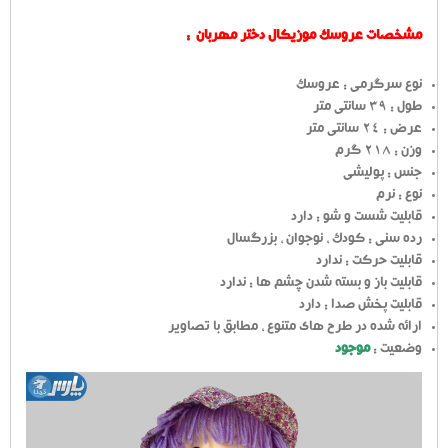
مشخصات عروسک موزیکال دختر مهربان :
نوع سرگرمی : عروسک
طول : 39 سانتی متر
عرض : 24 سانتی متر
وزن : 218 گرم
جنس : پولیشی
نوع : نرم
قابلیت شست و شو : دارد
رده سنی : کودک ، نوجوان ، بزرگسال
قابلیت حرکت : ندارد
قابلیت باز و بسته شدن چشم ها : ندارد
قابلیت پخش صدا : دارد
ارائه شده در طرح های متنوع ، مطابق با تصاویر
وضعیت :
موجود