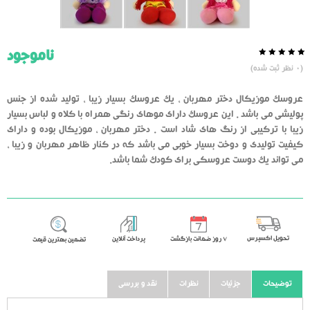
ناموجود
0.0
5
0
(
0
نظر ثبت شده)
از
بر
اساس
رای
عروسک موزیکال دختر مهربان ، یک عروسک بسیار زیبا ، تولید شده از جنس
دهنده
پولیشی می باشد . این عروسک دارای موهای رنگی همراه با کلاه و لباس بسیار
زیبا با ترکیبی از رنگ های شاد است . دختر مهربان ، موزیکال بوده و دارای
کیفیت تولیدی و دوخت بسیار خوبی می باشد که در کنار ظاهر مهربان و زیبا ،
می تواند یک دوست عروسکی برای کودک شما باشد.
تحویل اکسپرس
٧ روز ضمانت بازگشت
پرداخت آنلاین
تضمین بهترین قیمت
توضیحات
جزئیات
نظرات
نقد و بررسی