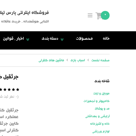
فروشگاه اینترنتی پارس تینا
0
انتخابی هوشمندانه ، خریدی عاقلانه
خانه
محصولات
دسته بندی
اخبار ، قوانین
صفحه نخست
اسباب بازی
ماشین های کنترلی
جرثقیل کن
شاخه بندی
موبایل و تبلت
5
0
(
0
نظر ثبت شد
کامپیوتر و تجهیزات
مد و پوشاک
جرثقیل کنت
آرایشی و بهداشتی
عملکرد است
کابین جرثق
خانه و آشپزخانه
کنترلی اسبا
لوازم ورزشی