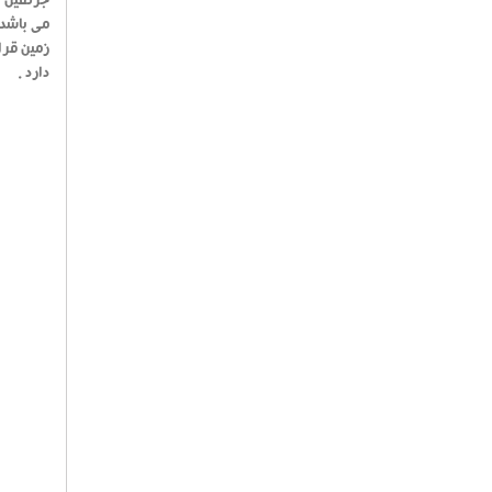
جرثقیل ک
می باشد 
دارد .