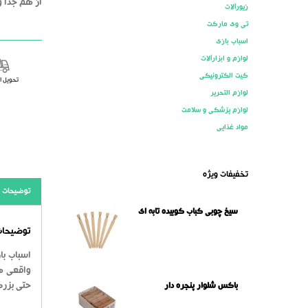
از هم جدا و
زیورآلات
تی وی مارکت
اسباب بازی
لوازم و ابزارآلات
کیت الکترونیکی
تحویل 
لوازم التحریر
لوازم پزشکی و سلامت
مواد غذایی
تخفیفات ویژه
توضیحات
سیخ چوبی کباب کوبیده تابه ای
توضیحات 
اسباب با
واقعی هس
حتی بزرگ
باکس شلوار پنجره دار