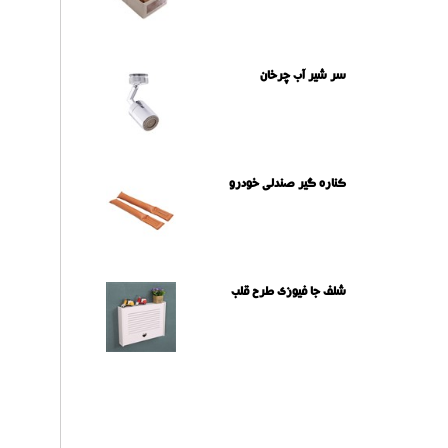
سر شیر آب چرخان
کناره گیر صندلی خودرو
شلف جا فیوزی طرح قلب