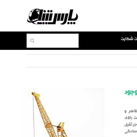
بت شکایت
وجود
ظاهر و
 بالای
جرثقیل
ه سادگی