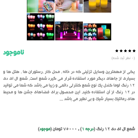
ناموجود
0.0
5
0
(
0
نظر ثبت شده)
از
بر
اساس
رای
یکی از مهمترین وسایل تزئینی که در خانه ، محل کار ،رستوران ها ، هتل ها و
دهنده
بسیاری از جاهای دیگر مورد استفاده قرار می گیرد شمع است. شمع ال ای دی
۱۲ رنگ لوما کندل یک نوع شمع کنترلی دائمی و زیبا می باشد که شما می توانید
در ۱۲ رنگ از آن استفاده کنید، این محصول برای فضاهای جشن ها و محیط
های رمانتیک بسیار شیک و بی نظیر می باشد ...
شمع ال ای دی 12 رنگ (
درجه 1
) : 75000 تومان (
موجود
)