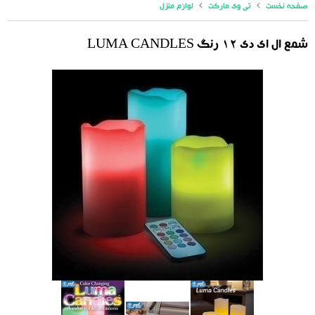
صفحه نخست
تی وی مارکت
لوازم منزل
شمع ال ای دی 12 رنگ LUMA CANDLES