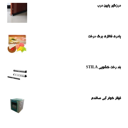
درزگیر پایین درب
پادری فانتزی برگ درخت
بند رخت کشویی STILA
فیلتر کولر آبی صافدم