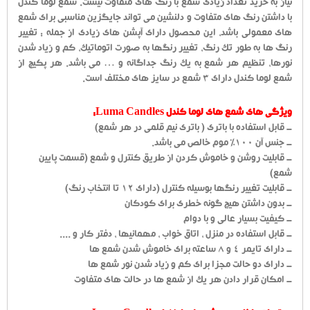
نیاز به خرید تعداد زیادی شمع با رنگ های متفاوت نیست. شمع لوما کندل
با داشتن رنگ های متفاوت و دلنشین می تواند جایگزین مناسبی برای شمع
های معمولی باشد، این محصول دارای آپشن های زیادی از جمله : تغییر
رنگ ها به طور تک رنگ، تغییر رنگها به صورت اتوماتیک، کم و زیاد شدن
نورها، تنظیم هر شمع به یک رنگ جداگانه و … می باشد. هر پکیج از
شمع لوما کندل دارای 3 شمع در سایز های مختلف است.
ویژگی های شمع های لوما کندل Luma Candles:
- قابل استفاده با باتری ( باتری نیم قلمی در هر شمع)
- جنس آن 100% موم خالص می باشد.
- قابلیت روشن و خاموش کردن از طریق کنترل و شمع (قسمت پایین
شمع)
- قابلیت تغییر رنگها بوسیله کنترل (دارای ۱۲ تا انتخاب رنگ)
- بدون داشتن هیچ گونه خطری برای کودکان
- کیفیت بسیار عالی و با دوام
- قابل استفاده در منزل ، اتاق خواب ، مهمانیها ، دفتر کار و ....
- دارای تایمر 4 و 8 ساعته برای خاموش شدن شمع ها
- دارای دو حالت مجزا برای کم و زیاد شدن نور شمع ها
- امکان قرار دادن هر یک از شمع ها در حالت های متفاوت