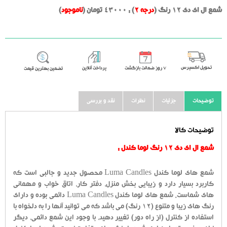
شمع ال ای دی 12 رنگ (
درجه 2
) : 43000 تومان (
ناموجود
)
تحویل اکسپرس
٧ روز ضمانت بازگشت
پرداخت آنلاین
تضمین بهترین قیمت
توضیحات
جزئیات
نظرات
نقد و بررسی
توضیحات کالا
شمع ال ای دی 12 رنگ لوما کندل :
شمع های لوما کندل Luma Candles محصول جدید و جالبی است که
کاربرد بسیار دارد و زیبایی بخش منزل، دفتر کار، اتاق خواب و مهمانی
های شماست. شمع های لوما کندل Luma Candles دائمی بوده و دارای
رنگ های زیبا و متنوع (12 رنگ) می باشد که می توانید آنها را به دلخواه با
استفاده از کنترل (از راه دور) تغییر دهید، با وجود این شمع دائمی، دیگر