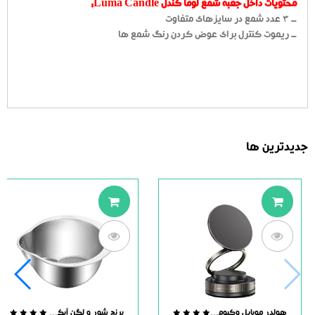
محتویات داخل جعبه شمع لوما کندل Luma Candle:
- 3 عدد شمع در سایزهای متفاوت
- ریموت کنترل برای عوض کردن رنگ شمع ها
جدیدترین ها
هولدر موبایل وکیومی مگنت دار
برنج شور و لگن آبکش دار استیل