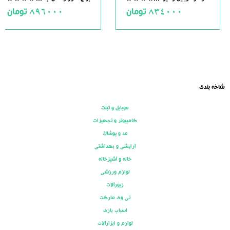
.0
0.0
834000
تومان
896000
تومان
ut
out
of
of
5
5
شاخه بندی
موبایل و تبلت
کامپیوتر و تجهیزات
مد و پوشاک
آرایشی و بهداشتی
خانه و آشپزخانه
لوازم ورزشی
زیورآلات
تی وی مارکت
اسباب بازی
لوازم و ابزارآلات