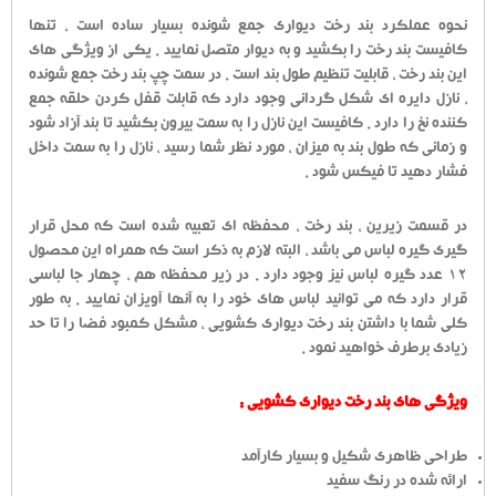
نحوه عملکرد بند رخت دیواری جمع شونده بسیار ساده است ، تنها
کافیست بند رخت را بکشید و به دیوار متصل نمایید . یکی از ویژگی های
این بند رخت ، قابلیت تنظیم طول بند است . در سمت چپ بند رخت جمع شونده
، نازل دایره ای شکل گردانی وجود دارد که قابلت قفل کردن حلقه جمع
کننده نخ را دارد . کافیست این نازل را به سمت بیرون بکشید تا بند آزاد شود
و زمانی که طول بند به میزان ، مورد نظر شما رسید ، نازل را به سمت داخل
فشار دهید تا فیکس شود .
در قسمت زیرین ، بند رخت ، محفظه ای تعبیه شده است که محل قرار
گیری گیره لباس می باشد ، البته لازم به ذکر است که همراه این محصول
12 عدد گیره لباس نیز وجود دارد . در زیر محفظه هم ، چهار جا لباسی
قرار دارد که می توانید لباس های خود را به آنها آویزان نمایید . به طور
کلی شما با داشتن بند رخت دیواری کشویی ، مشکل کمبود فضا را تا حد
زیادی برطرف خواهید نمود .
ویژگی های بند رخت دیواری کشویی :
طراحی ظاهری شکیل و بسیار کارآمد
ارائه شده در رنگ سفید