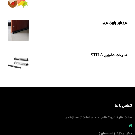
درزگیر پایین درب
بند رخت کشویی STILA
تماس با ما
ساعت کاری فروشگاه : 8 صبح لغایت 3 بعدازظهر
دفتر مرکزی ( اصفهان )