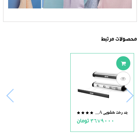
محصولات مرتبط
بند رخت کشویی STILA
0.0
3679000
تومان
out
of
5