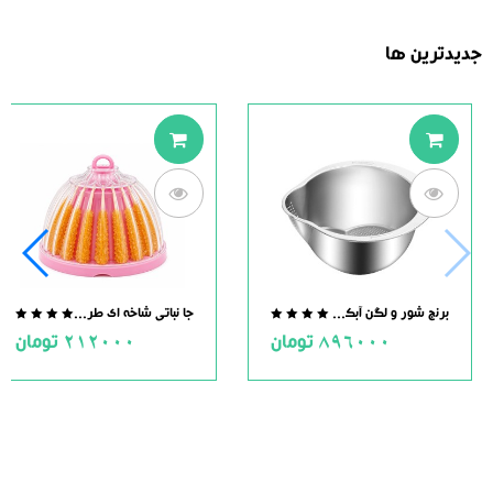
جدیدترین ها
برنج شور و لگن آبکش دار استیل
جا نباتی شاخه ای طرح گل
.0
0.0
896000
تومان
212000
تومان
ut
out
of
of
5
5