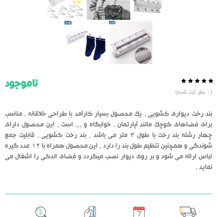
ناموجود
0.0
5
0
(
0
نظر ثبت شده)
از
بر
اساس
رای
بند رخت دیواری کشویی ، یک محصول بسیار کارآمد با طراحی خلاقانه ، مناسب
دهنده
برای فضاهای کوچک مانند آپارتمان ، خوابگاه و ... است . این محصول دارای
چهار رشته بند رخت با طول 3 متر می باشد . بند رخت کشویی ، قابلیت جمع
شوندگی و همچنین تنظیم طول بند را دارد . این محصول همراه با 12 عدد گیره
لباس ارائه می شود و بر روی دیوار نصب میگردد و فضای اندکی را اشغال می
نماید .