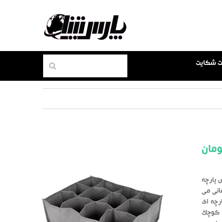
بت شکایت
مان
س پارچه
انی می
رچه ای
ای کوچک