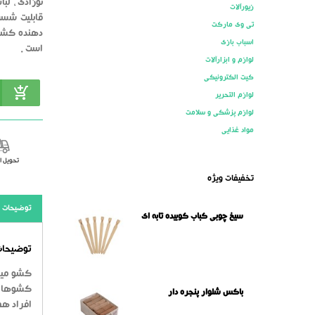
نوزادی ، لب
زیورآلات
قابلیت شست
تی وی مارکت
اسباب بازی
است .
لوازم و ابزارآلات
کیت الکترونیکی
لوازم التحریر
لوازم پزشکی و سلامت
مواد غذایی
تحویل 
تخفیفات ویژه
توضیحات
سیخ چوبی کباب کوبیده تابه ای
توضیحات 
کشو میز 
کشوها را
باکس شلوار پنجره دار
افراد هم