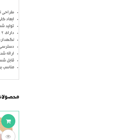
طراحی نو
ابعاد کلی :  25cm
تولید شد
دارای 12 خانه مجزا
نگهداری
دسترسی 
ارائه ش
قابل شس
مناسب بر
محصولات