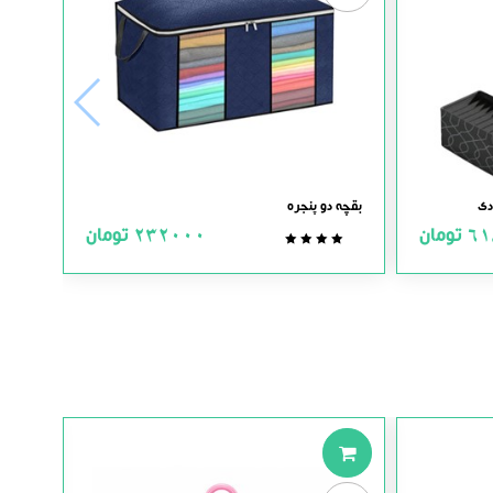
دی
بقچه دو پنجره
61
تومان
232000
تومان
0.0
out
of
5