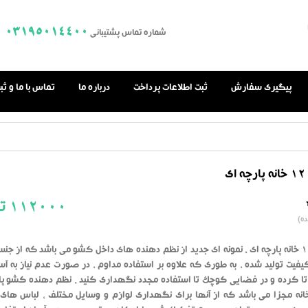
03195014400
شماره تماس پشتیبانی
پیگیری سفارش
ثبت اطلاعات پرداخت
درباره ما
تماس با ما و ث
ی
112000
تو
0.0
ه)
از
بر
اساس
رای
ارگانایزر 12 خانه پارچه ای ، نمونه ای جدید از نظم دهنده های داخل کشو می باشد که از جن
دهنده
یفیت تولید شده ، به طوری که علاوه بر استفاده مداوم ، در صورت عدم نیاز به آس
را تا کرده و در فضایی کوچک تا استفاده مجدد نگهداری کنید . نظم دهنده کشو پا
رای 12 خانه مجزا می باشد که از آنها برای نگهداری لوازم و وسایل مختلف ، لباس ه