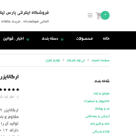
فروشگاه اینترنتی پارس تینا
0
انتخابی هوشمندانه ، خریدی عاقلانه
خانه
محصولات
دسته بندی
اخبار ، قوانین
صفحه نخست
تی وی مارکت
لوازم منزل
ارگانایزر 12 خانه پارچه ا
شاخه بندی
موبایل و تبلت
5
0
(
0
نظر ثبت شد
کامپیوتر و تجهیزات
مد و پوشاک
آرایشی و بهداشتی
مقاوم و باک
توانید آن 
خانه و آشپزخانه
دا
لوازم ورزشی