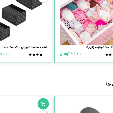
نده کشو لونه زنبوری
نظم دهنده کشو پارچه ای بسته سه عد
212000
تومان
8000
0.0
0.0
out
out
of
of
5
5
 ها