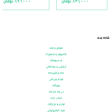
834000
تومان
896000
تومان
ut
out
of
of
5
5
شاخه بندی
موبایل و تبلت
کامپیوتر و تجهیزات
مد و پوشاک
آرایشی و بهداشتی
خانه و آشپزخانه
لوازم ورزشی
زیورآلات
تی وی مارکت
اسباب بازی
لوازم و ابزارآلات
کیت الکترونیکی