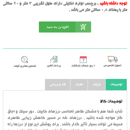
توجه داشته باشید
: برچسب نواری اکلیلی دارای طول تقریبی 3 متر و 20 سانتی
متر با پهنای 0.8 سانتی متر می باشد .
افزودن به سبد
خرید
تحویل اکسپرس
٧ روز ضمانت بازگشت
پرداخت آنلاین
تضمین بهترین قیمت
توضیحات
جزئیات
نظرات
نقد و بررسی
توضیحات کالا
شاید شما هم با مشکل ظاهر نامناسب درزهای کابینت ، دور سینک و اجاق
گاز مواجه شده باشید ، درزهای که در مسیر کاهش زیبایی ظاهری
محیط می توانند بسیار تأثیر گذار باشند . برای پوشش این نوع از درزها راه