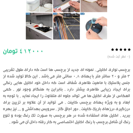
412000
تومان
0.0
5
0
(
0
نظر ثبت شده)
از
بر
اساس
رای
برچسب نواری اکلیلی ، نمونه ای جدید از برچسب ها است که دارای طول تقریبی
دهنده
3 متر و 20 سانتر متر با پهنای 0.8 سانتی متر می باشد . این کالا تولید شده از
جنس پلاستیک با ماهیت ظاهری شفاف است که داخل خود اکلیل هایی رنگی
برای ایجاد زیبایی ظاهری بیشتر دارد ، بنابراین به هنگام وجود نور ، کمی
انعکاس از طرف اکلیل ها می تواند جلوه ای متفاوت را ایجاد نماید . با توجه به
ابعاد و به ویژه پهنای برچسب کابینت ، می توانید از آن علاوه بر تزیین برای
درزگیری درزهای باریک کابینت ، دور اجاق گاز ، سرویس بهداشتی و ... نیز بهره
ببرید . اکلیل های استفاده شده در هر برچسب به صورت تک رنگ بوده و تنوع
رنگ آن شامل برچسب با رنگ اکلیل اختصاصی به کار رفته داخل آن می شود .