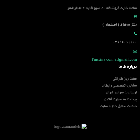
ساعت کاری فروشگاه : 8 صبح لغایت 3 بعدازظهر
دفتر مرکزی ( اصفهان )
03195014400
Parstina.com[at]gmail.com
درباره ی ما
هفت روز گارانتی
مشاوره تخصصی رایگان
ارسال به سراسر ایران
پرداخت به صورت آنلاین
ضمانت تطابق کالا با سایت