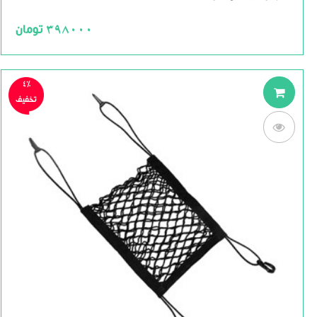
out
of
5
398000
تومان
4%
تخفیف