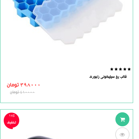
0.0
قالب یخ سیلیکونی زنبوری
out
of
398000
تومان
5
410000
تومان
17%
تخفیف