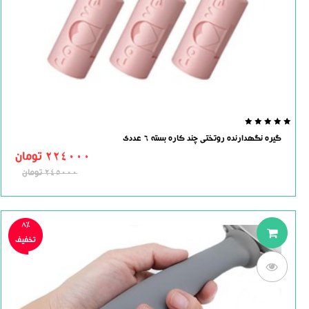
0.0
گیره نگهدارنده روتختی چند کاره بسته 6 عددی
out
of
224000
تومان
5
245000
تومان
8%
تخفیف