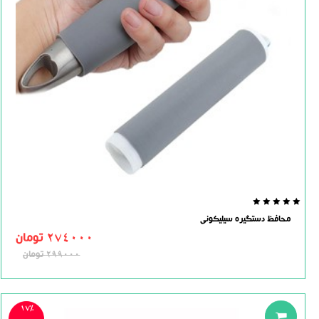
0.0
محافظ دستگیره سیلیکونی
out
of
274000
تومان
5
299000
تومان
17%