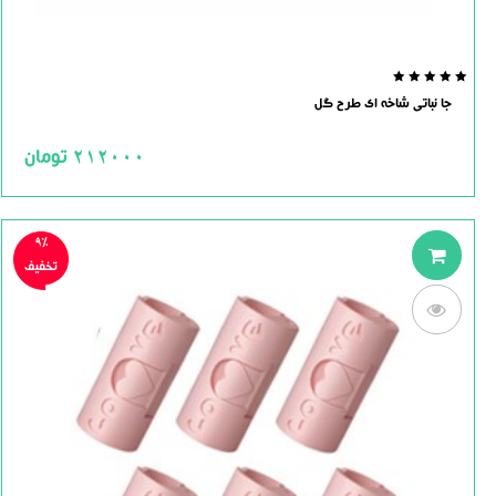
0.0
جا نباتی شاخه ای طرح گل
out
of
5
212000
تومان
9%
تخفیف