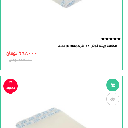
0.0
محافظ ریشه فرش 12 متری بسته دو عددی
out
of
268000
تومان
5
282000
تومان
5%
تخفیف