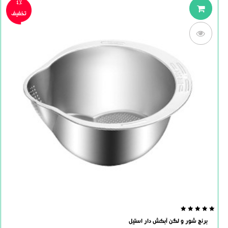
4%
تخفیف
0.0
برنج شور و لگن آبکش دار استیل
out