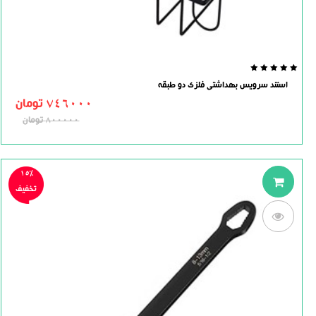
0.0
استند سرویس بهداشتی فلزی دو طبقه
out
of
746000
تومان
5
800000
تومان
15%
تخفیف