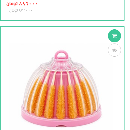
of
896000
تومان
5
935000
تومان