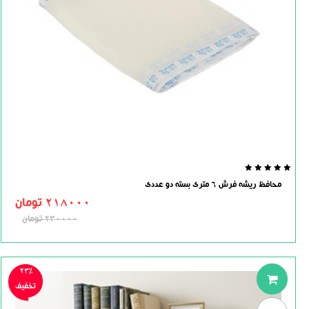
0.0
محافظ ریشه فرش 6 متری بسته دو عددی
out
of
218000
تومان
5
230000
تومان
23%
تخفیف