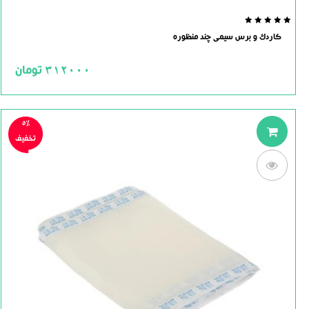
0.0
کاردک و برس سیمی چند منظوره
out
of
5
312000
تومان
5%
تخفیف