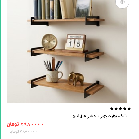
0.0
شلف دیواری چوبی سه تایی مدل آذین
out
of
2980000
تومان
5
3850000
تومان