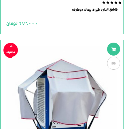
0.0
قاشق اندازه گیری پیمانه دوطرفه
out
of
5
276000
تومان
6%
تخفیف