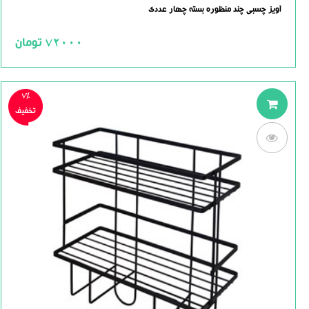
0.0
آویز چسبی چند منظوره بسته چهار عددی
out
of
5
72000
تومان
7%
تخفیف