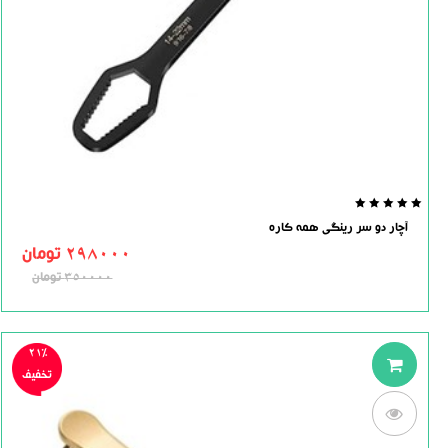
0.0
آچار دو سر رینگی همه کاره
out
of
298000
تومان
5
350000
تومان
21%
تخفیف