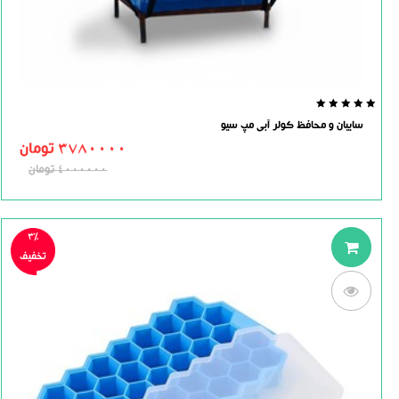
0.0
سایبان و محافظ کولر آبی مپ سیو
out
of
3780000
تومان
5
4000000
تومان
3%
تخفیف