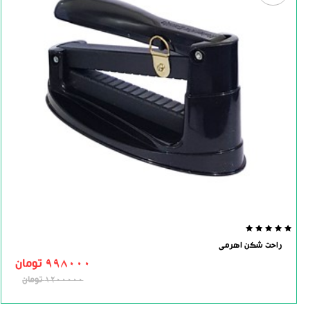
0.0
راحت شکن اهرمی
out
of
998000
تومان
5
1200000
تومان