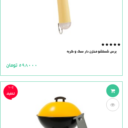
0.0
برس شستشو مخزن دار سگ و گربه
out
of
5
598000
تومان
10%
تخفیف