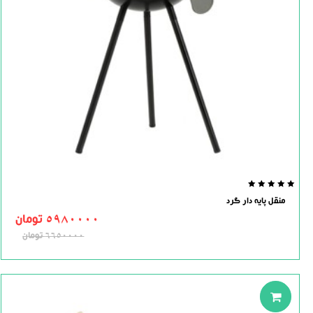
0.0
منقل پایه دار گرد
out
of
5980000
تومان
5
6650000
تومان