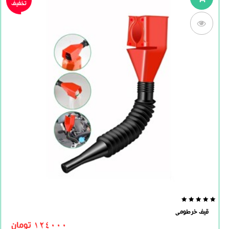
تخفیف
0.0
قیف خرطومی
out
of
124000
تومان