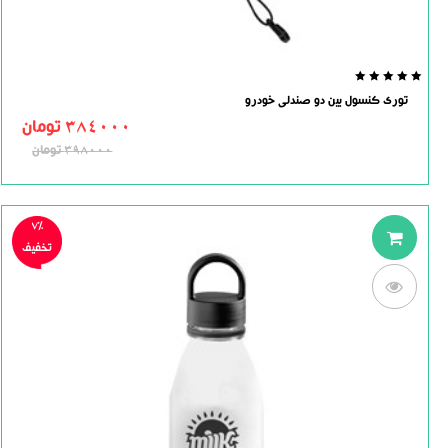
0.0
توری کنسول بین دو صندلی خودرو
out
of
384000
تومان
5
398000
تومان
7%
تخفیف