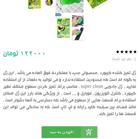
122000
تومان
0.0
5
0
(
0
نظر ثبت شده)
از
بر
اساس
رای
ژل تمیز کننده کیبورد ، محصولی جدید با عملکردی فوق العاده می باشد . این ژل
دهنده
به گونه ای است که محدودیت استفاده ندارد و می توانید به دفعات از آن استفاده
نمایید . ژل جادویی super clean ، مناسب برای تمیز کردن سطوح مختلف نظیر
کیبورد ، کنترل تلویزیون ، موبایل و ... است . از ویژگی های بارز این ژل امکان
استفاده برای قسمت هایی از سطوح می باشد که دسترسی به آنها دشوار است ،
مانند فضای بین صفحه کلید رایانه و لپ تاپ است که به سادگی می تواند این
قسمت ها را تمیز کند .
افزودن به سبد