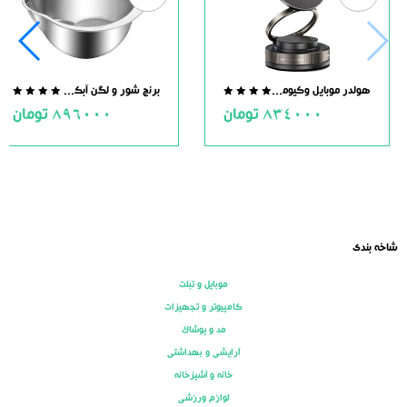
هولدر موبایل وکیومی مگنت دار
برنج شور و لگن آبکش دار استیل
.0
0.0
834000
تومان
896000
تومان
ut
out
of
of
5
5
شاخه بندی
موبایل و تبلت
کامپیوتر و تجهیزات
مد و پوشاک
آرایشی و بهداشتی
خانه و آشپزخانه
لوازم ورزشی