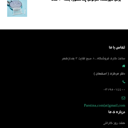
تماس با ما
ساعت کاری فروشگاه : 8 صبح لغایت 3 بعدازظهر
دفتر مرکزی ( اصفهان )
03195014400
Parstina.com[at]gmail.com
درباره ی ما
هفت روز گارانتی