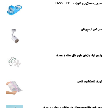
دمپایی ماساژور و شوینده EASYFEET
سر شیر آب چرخان
زنجیر لوله بازکن طرح گل بسته 2 عددی
توری شستشوی لباس
برس تمیزکننده سردوش چند منظوره بسته 10 عدی