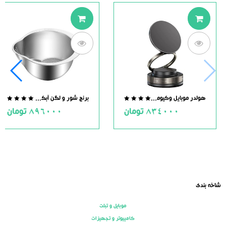
هولدر موبایل وکیومی مگنت دار
برنج شور و لگن آبکش دار استیل
.0
0.0
834000
تومان
896000
تومان
ut
out
of
of
5
5
شاخه بندی
موبایل و تبلت
کامپیوتر و تجهیزات