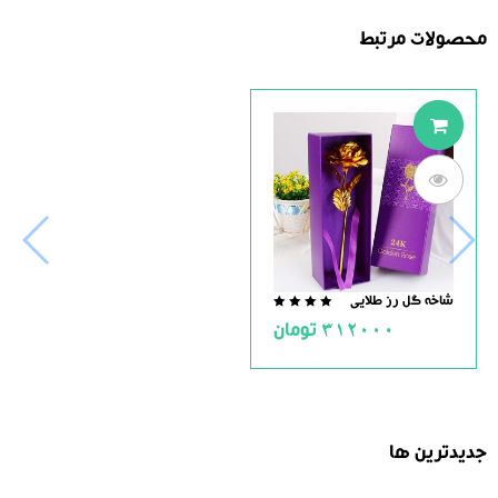
محصولات مرتبط
شاخه گل رز طلایی
0.0
312000
تومان
out
of
5
جدیدترین ها