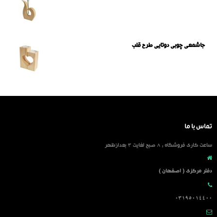
جاشمعی چوبی دوتایی طرح قلب
تماس با ما
ساعت کاری فروشگاه : 8 صبح لغایت 3 بعدازظهر
دفتر مرکزی ( اصفهان )
03195014400