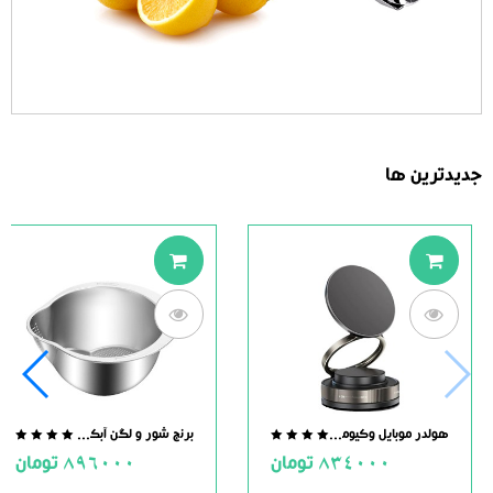
جدیدترین ها
هولدر موبایل وکیومی مگنت دار
برنج شور و لگن آبکش دار استیل
.0
0.0
834000
تومان
896000
تومان
ut
out
of
of