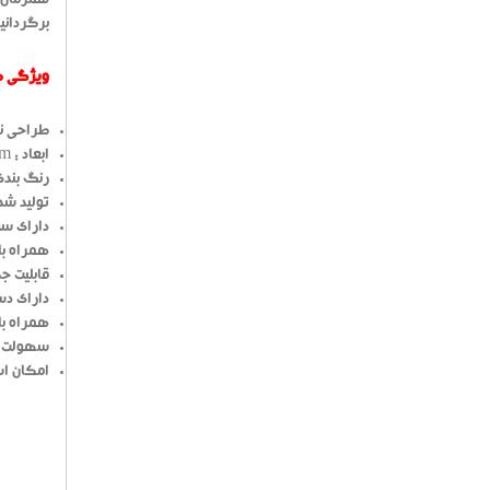
همزمان در
برگردانید
ویژگی های جا ا
طراحی نوی
ابعاد : 11.5cm * 10cm * 14cm
رنگ بندی
تولید شد
دارای سه
همراه با
قابلیت ج
دارای دس
همراه با
سهولت د
امکان اس