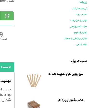
دهد . استفا
زیورآلات
تی وی مارکت
اسباب بازی
لوازم و ابزارآلات
کیت الکترونیکی
لوازم التحریر
لوازم پزشکی و سلامت
تحویل 
مواد غذایی
تخفیفات ویژه
توضیحات
سیخ چوبی کباب کوبیده تابه ای
توضیحات 
در هر آش
.برای نگ
شکلی که ب
باکس شلوار پنجره دار