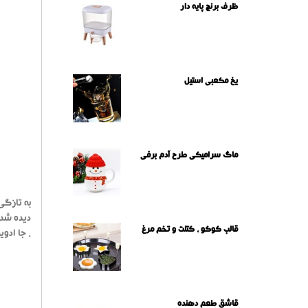
ظرف برنج پایه دار
یخ مکعبی استیل
ماگ سرامیکی طرح آدم برفی
به تازگی
دیده شده
قالب کوکو ، کتلت و تخم مرغ
. جا ادو
قاشق طعم دهنده