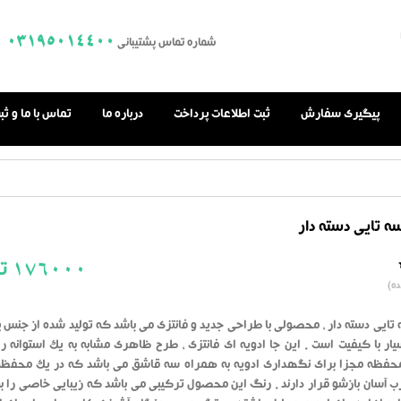
03195014400
شماره تماس پشتیبانی
پیگیری سفارش
ثبت اطلاعات پرداخت
درباره ما
تماس با ما و ث
سه تایی دسته دار
176000
تو
0.0
ه)
از
بر
اساس
رای
 تایی دسته دار ، محصولی با طراحی جدید و فانتزی می باشد که تولید شده از جنس پ
دهنده
ار با کیفیت است . این جا ادویه ای فانتزی ، طرح ظاهری مشابه به یک استوانه را 
فظه مجزا برای نگهداری ادویه به همراه سه قاشق می باشد که در یک محفظ
 آسان بازشو قرار دارند . رنگ این محصول ترکیبی می باشد که زیبایی خاصی را به