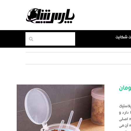
بت شکایت
مان
لاستیک
دارد و
ه اصلی
 آن می