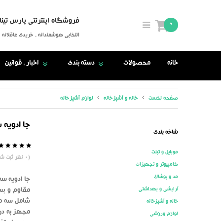
فروشگاه اینترنتی پارس تینا
0
انتخابی هوشمندانه ، خریدی عاقلانه
خانه
محصولات
دسته بندی
اخبار ، قوانین
صفحه نخست
خانه و آشپزخانه
لوازم آشپزخانه
جا ادویه 
شاخه بندی
موبایل و تبلت
5
0
(
0
نظر ثبت شد
کامپیوتر و تجهیزات
مد و پوشاک
جا ادویه سه
آرایشی و بهداشتی
مقاوم و بسی
شامل سه مح
خانه و آشپزخانه
مجهز به درب
لوازم ورزشی