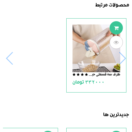
محصولات مرتبط
ظرف سه قسمتی حبوبات
0.0
332000
تومان
out
of
5
جدیدترین ها