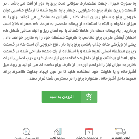
به صورت مجزا ، جهت نگهداری طولانی مدت برنج به دور از آفت می باشد . در
قسمت زیرین ظرف برنج ده کیلویی ، چهار پایه تعبیه شده تا ارتفاع مناسبی میان
خروجی برنج و سطح زیرین ایجاد کند ، بنابراین به سادگی می توانید برنج را به
میزان دلخواه و البته با استفاده از پیمانه منحصر به فردی که همراه کالا است
بردارید . یک پیمانه دسته دار کاملاً شفاف با لبه آسان ریز و البته صافی شکل که
امکان آبکش کردن برنج متناسب با ظرفیت محفظه خود را به کاربر خواهد داد .
یکی از ویژگی های جذاب باکس برنج پایه دار ، نوع خروجی آن است که در قسمت
زیرین محفظه اصلی تعبیه شده و با استفاده از یک دکمه طراحی شده در قسمت
جلو ، امکان برداشت برنج از داخل محفظه بدون نیاز به باز کردن درب اصلی را برای
کاربر به میزان نیاز را فراهم آورده . از ظرف برنج دکمه ای می توانید بر روی میز
آشپزخانه و یا کابینت خود استفاده کنید تا در عین ایجاد جذابیت ظاهری برای
محیط داخل آشپزخانه ، همواره برنج را در دسترس شما قرار دهد .
افزودن به سبد
خرید
تحویل اکسپرس
٧ روز ضمانت بازگشت
پرداخت آنلاین
تضمین بهترین قیمت