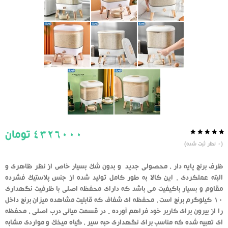
4326000
تومان
0.0
5
0
(
0
نظر ثبت شده)
از
بر
اساس
رای
ظرف برنج پایه دار ، محصولی جدید و بدون شک بسیار خاص از نظر ظاهری و
دهنده
البته عملکردی . این کالا به طور کامل تولید شده از جنس پلاستیک فشرده
مقاوم و بسیار باکیفیت می باشد که دارای محفظه اصلی با ظرفیت نگهداری
10 کیلوگرم برنج است ، محفظه ای شفاف که قابلیت مشاهده میزان برنج داخل
را از بیرون برای کاربر خود فراهم آورده . در قسمت میانی درب اصلی ، محفظه
ای تعبیه شده که مناسب برای نگهداری حبه سیر ، گیاه میخک و مواردی مشابه