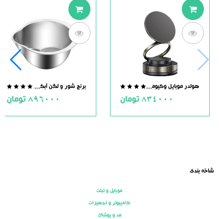
هولدر موبایل وکیومی مگنت دار
برنج شور و لگن آبکش دار استیل
.0
0.0
834000
تومان
896000
تومان
ut
out
of
of
5
5
شاخه بندی
موبایل و تبلت
کامپیوتر و تجهیزات
مد و پوشاک