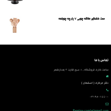
ست کفگیر ملاقه چوبی ۷ پارچه چوبلمه
تماس با ما
ساعت کاری فروشگاه : 8 صبح لغایت 3 بعدازظهر
دفتر مرکزی ( اصفهان )
03195014400
Parstina.com[at]gmail.com