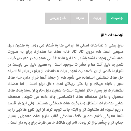
توضیحات
جزئیات
نظرات
نقد و بررسی
توضیحات کالا
برنج یکی از غذاهای اصلی ما ایرانی ها به شمار می رود ، به همین دلیل
طبیعی است که درون تک تک خانه های ما مقداری برنج به صورت
همیشگی وجود داشته باشد . اما این ماده غذایی همواره در معرض خراب
شدن به دلیل آفت ها و حشرات موجود است ، به همین دلیل می بایست در
شرایط خاص از ان نگهداری نمود . برای محافظت از برنج در برابر آفات راه
حل های مختلفی استفاده می شود که از جمله آنها قرار دادن حبه های
سیر ، گیاه میخک و یا حتی ریختن نمک داخل برنج است . اما فضای
نگهداری نیز بسیار حائز اهمیت است به همین دلیل خارج از بسته بندی های
معمول و داخل محفظه های اختصاصی جای داده می شوند ، محفظه
هایی که دارای اشکال و ظرفیت های مختلفی هستند ، ولی این بار قصد
داریم نمونه ای متفاوت تر و البته جالب توجه تری از این تنوع کالایی را به
شما معرفی کنیم که بر خلاف سادگی قالب طرح های معمول ، بسیار
جذاب تر و چشم نواز تر بوده ، نام این کالای خاص ظرف برنج پایه دار است .