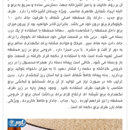
آن بر روی کابینت و یا میز آشپزخانه جهت دسترسی ساده و سریع به برنج و
البته ایجاد شمایل ظاهری مناسب ، ویژه چیدمان آشپزخانه را دارد . ظرف
برنج جدید ، دارای یک محفظه اصلی شفاف با ظرفیت جای دادن 10
کیلوگرم برنج درون خود می باشد ، بنابراین قادر خواهید بود از بیرون میزان
برنج داخل محفظه را مشاهده کنید . دهانه محفظه با استفاده از یک درب
بسته می شود ، دربی که در قسمت میانی خود محفظه ای کوچک را برای
جای دادن حبه های سیر ، میخک و موادی مشابه برای نگهداری سالم برنج
به دور از آفت و حشره ، با درب مجزا دارد . خروجی برنج در زیر محفظه
اصلی تعبیه شده است که با استفاده از دکمه قرار گرفته در قسمت جلو
باز و بسته می شود ، کافی است پیمانه دسته دار همراه محصول را در زیر
خروجی گذاشته و دکمه را فشار دهید تا به میزان دلخواه بتوانید برنج
بردارید . بدنه پیمانه کاملاً شفاف است و لبه آسان ریز آبکشدار دارد ، بدین
ترتیب که در صورت نیاز می توانید از آن برای شستشو و آبکشی برنج
متناسب با ظرفیت ظرف استفاده کنید . وجود چهار پایه در زیر ظرف
نگهداری برنج شیشه ای ارتفاع لازم برای برداشت آسان برنج از خروجی
محفظه را نیز فراهم آورده . زیبا ، جذاب ، جادار و کاملاً کاربردی ، ویژگی
های بارز ظرف برنج دکمه ای است .