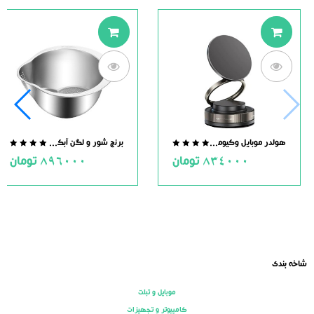
هولدر موبایل وکیومی مگنت دار
برنج شور و لگن آبکش دار استیل
.0
0.0
834000
تومان
896000
تومان
ut
out
of
of
5
5
شاخه بندی
موبایل و تبلت
کامپیوتر و تجهیزات