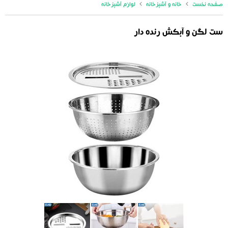
صفحه نخست
خانه و آشپزخانه
لوازم آشپزخانه
ست لگن و آبکش رنده دار