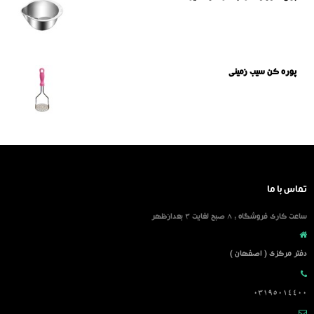
پوره کن سیب زمینی
تماس با ما
ساعت کاری فروشگاه : 8 صبح لغایت 3 بعدازظهر
دفتر مرکزی ( اصفهان )
03195014400