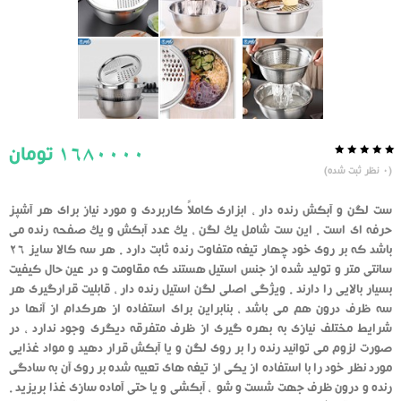
1680000
تومان
0.0
5
0
(
0
نظر ثبت شده)
از
بر
اساس
رای
ست لگن و آبکش رنده دار ، ابزاری کاملاً کاربردی و مورد نیاز برای هر آشپز
دهنده
حرفه ای است . این ست شامل یک لگن ، یک عدد آبکش و یک صفحه رنده می
باشد که بر روی خود چهار تیغه متفاوت رنده ثابت دارد . هر سه کالا سایز 26
سانتی متر و تولید شده از جنس استیل هستند که مقاومت و در عین حال کیفیت
بسیار بالایی را دارند . ویژگی اصلی لگن استیل رنده دار ، قابلیت قرارگیری هر
سه ظرف درون هم می باشد ، بنابراین برای استفاده از هرکدام از آنها در
شرایط مختلف نیازی به بهره گیری از ظرف متفرقه دیگری وجود ندارد ، در
صورت لزوم می توانید رنده را بر روی لگن و یا آبکش قرار دهید و مواد غذایی
مورد نظر خود را با استفاده از یکی از تیغه های تعبیه شده بر روی آن به سادگی
رنده و درون ظرف جهت شست و شو ، آبکشی و یا حتی آماده سازی غذا بریزید .