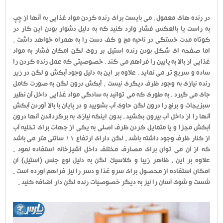
در رنده های معمول ، می بایست برای رنده کردن مواد غذایی به آنها از چپ
به راست یا بالعکس فشار وارد کنید که به دلیل دشوار بودن این کار در
کوتاه مدت خستگی در ناحیه مچ و کف دست را به همراه خواهد داشت .
اما صفحه ای شکل بودن رنده استیل بر روی لگن امکان فشار به مواد
غذایی از بالا به پایین را فراهم می کند ، خصوصیتی که عمل رنده کردن را
ساده و سریع تر می نماید ، علاوه بر این به دلیل وجود آبکش و لگن در زیر
رنده نیازی به وجود ظرف دیگری نیست . آبکش درون لگن به صورت کامل
جای می گیرد ، به طوری که می توانید به سادگی مواد غذایی داخل آن نظیر
سبزیجات و برنج را درون لگن حاوی آب بشویید و در پایان با بالا آوردن آبکش
آنها را از داخل آب بیرون بکشید ، بدون اینکه نیازی به برگرداندن آنها درون
آبکش مجزا و یا متمایل کردن ظرف اصلی به یکی از جهات برای تخلیه آب
از کنار ظرف وجود داشته باشد . لگن دارای ارتفاع 11 سانتی متر می باشد
که از آن می توان برای مصارف مختلف داخل آشپزخانه استفاده نمود .
علاوه بر این ، ظاهر زیبا و کلاسیک لگن به دلیل نوع جنس (استیل) آن
امکان استفاده از محصول برای سرو غذا و دسر را نیز فراهم آورده است .
شست و شوی آسان را نیز به دیگر خصوصیات رنده لگن دار اضافه کنید .