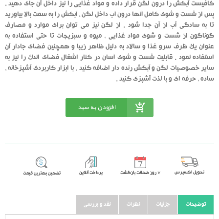
کافیست آبکش را درون لگن قرار داده و مواد غذایی را نیز داخل آن جای دهید ،
پس از شست و شوی کامل آنها درون آب داخل لگن ، آبکش را به سمت بالا بیاورید
تا به سادگی آب از آن جدا شود . از لگن نیز می توان برای موارد و مصارف
گوناگون از شست و شوی مواد غذایی ، میوه و سبزیجات تا حتی استفاده به
عنوان یک ظرف سرو غذا و سالاد به دلیل ظاهر زیبا و همچنین فضای جادار آن
استفاده نمود . قابلیت شست و شوی آسان در کنار اشغال فضای اندک را نیز به
سایر خصوصیات لگن و آبکش رنده دار اضافه کنید . با ابزار کاربردی آشپزخانه ،
ساده ، حرفه ای و با لذت آشپزی کنید .
افزودن به سبد
خرید
تحویل اکسپرس
٧ روز ضمانت بازگشت
پرداخت آنلاین
تضمین بهترین قیمت
توضیحات
جزئیات
نظرات
نقد و بررسی