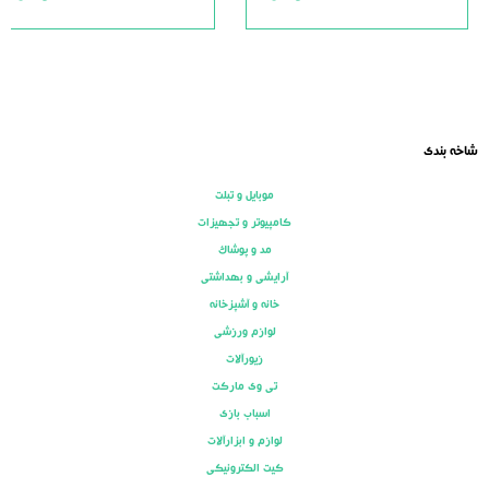
ut
out
of
of
5
5
شاخه بندی
موبایل و تبلت
کامپیوتر و تجهیزات
مد و پوشاک
آرایشی و بهداشتی
خانه و آشپزخانه
لوازم ورزشی
زیورآلات
تی وی مارکت
اسباب بازی
لوازم و ابزارآلات
کیت الکترونیکی