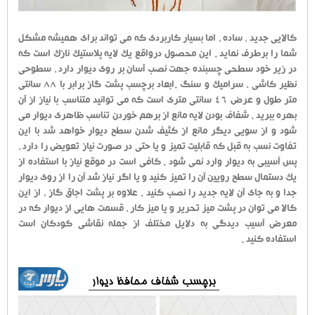
کالایی جدید ، ساده ، اما بسیار کاربردی که می تواند برای همیشه مشکل
شما را برطرف نماید . این محصول درواقع یک لایه پلاستیک نازک است که
در زیر خود سطحی چسبنده جهت نصب آسان بر روی دیوار دارد ، سطوحی
نظیر کاشی ، سرامیک و سنگ .ابعاد برچسب پشت گاز برابر با 88 سانتی
متر طول و عرض 46 سانتی متری است که می توانید متناسب با نیاز از آن
بهره ببرید . شفاف بودن لایه مانع از برهم خوردن تناسب ظاهری دیوار می
شود و از سویی دیگر مانع از کثیف شدن سطح دیوار خواهد شد با این
تفاوت نسب به قبل که قابلیت تمیز و یا حتی در صورت نیاز تعویض را دارد ،
پس آسیبی به دیوار وارد نمی شود . کافی است در موقع نیاز با استفاده از
یک دستمال سطح رویین آن را تمیز کنید و یا اگر نیاز شد آن را از روی دیوار
جدا و به جای آن لایه جدید را نصب کنید . علاوه بر پشت اجاق گاز ، از این
کالا می توان در پشت میز تحریر و یا میز کار ، قسمت هایی از دیوار که در
معرض آسیب دیدگی به دلایل مختلف از جمله نقاشی کودکان است
استفاده کنید .