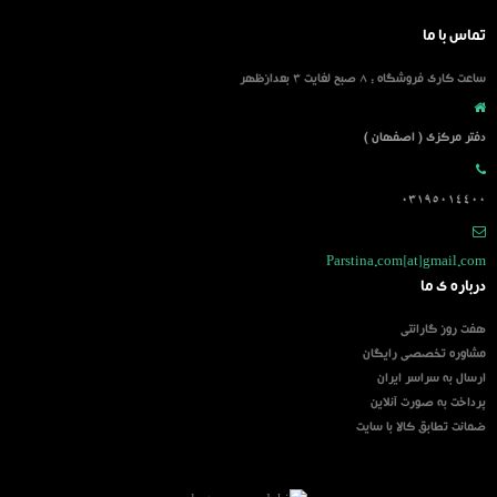
تماس با ما
ساعت کاری فروشگاه : 8 صبح لغایت 3 بعدازظهر
دفتر مرکزی ( اصفهان )
03195014400
Parstina.com[at]gmail.com
درباره ی ما
هفت روز گارانتی
مشاوره تخصصی رایگان
ارسال به سراسر ایران
پرداخت به صورت آنلاین
ضمانت تطابق کالا با سایت