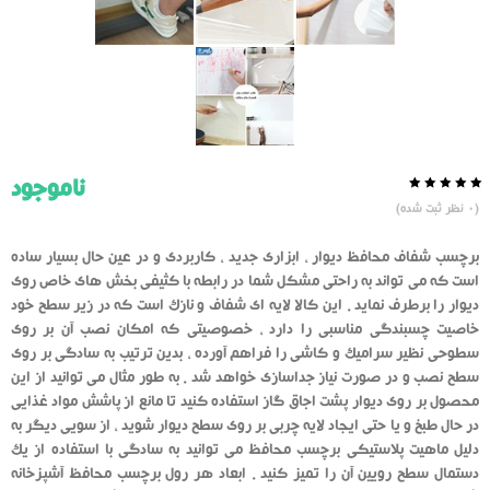
ناموجود
0.0
5
0
(
0
نظر ثبت شده)
از
بر
اساس
رای
برچسب شفاف محافظ دیوار ، ابزاری جدید ، کاربردی و در عین حال بسیار ساده
دهنده
است که می تواند به راحتی مشکل شما در رابطه با کثیفی بخش های خاص روی
دیوار را برطرف نماید . این کالا لایه ای شفاف و نازک است که در زیر سطح خود
خاصیت چسبندگی مناسبی را دارد ، خصوصیتی که امکان نصب آن بر روی
سطوحی نظیر سرامیک و کاشی را فراهم آورده ، بدین ترتیب به سادگی بر روی
سطح نصب و در صورت نیاز جداسازی خواهد شد . به طور مثال می توانید از این
محصول بر روی دیوار پشت اجاق گاز استفاده کنید تا مانع از پاشش مواد غذایی
در حال طبخ و یا حتی ایجاد لایه چربی بر روی سطح دیوار شوید ، از سویی دیگر به
دلیل ماهیت پلاستیکی برچسب محافظ می توانید به سادگی با استفاده از یک
دستمال سطح رویین آن را تمیز کنید . ابعاد هر رول برچسب محافظ آشپزخانه