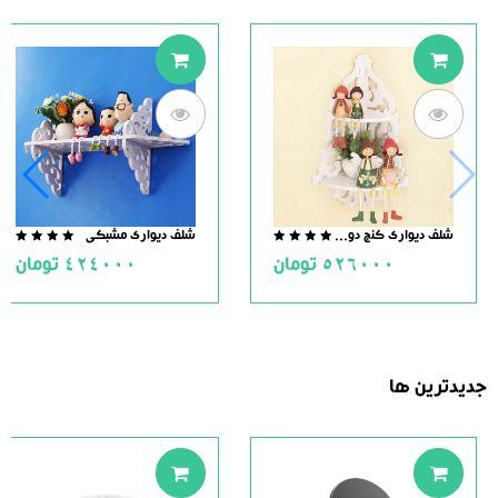
شلف دیواری کنج دو طبقه طرح شقایق
شلف دیواری مشبکی
.0
0.0
526000
تومان
424000
تومان
ut
out
of
of
5
5
جدیدترین ها