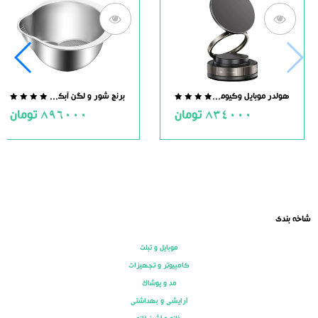
هولدر موبایل وکیومی مگنت دار
برنج شور و لگن آبکش دار استیل
.0
0.0
834000
تومان
896000
تومان
ut
out
of
of
5
5
شاخه بندی
موبایل و تبلت
کامپیوتر و تجهیزات
مد و پوشاک
آرایشی و بهداشتی