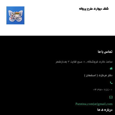
شلف دیواری طرح پروانه
تماس با ما
ساعت کاری فروشگاه : 8 صبح لغایت 3 بعدازظهر
دفتر مرکزی ( اصفهان )
03195014400
Parstina.com[at]gmail.com
درباره ی ما