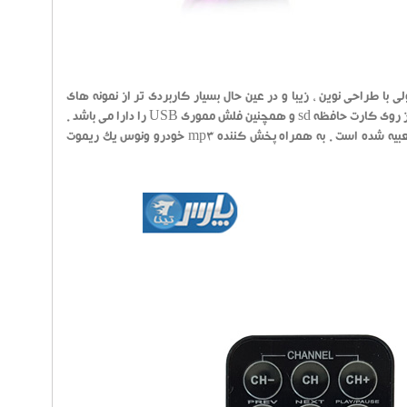
جمله این تجهیزات است ، محصولی با طراحی نوین ، زیبا و در عین حال بسیار کاربردی تر از نمونه های
مشابه . اف ام پلیر ونوس به جافندکی خودرو متصل می شود و قابلیت پخش فایل های mp3 از روی کارت حافظه sd و همچنین فلش مموری USB را دارا می باشد .
بر روی دستگاه یک صفحه نمایش کوچک به همراه دکمه های جهت کنترل پخش موزیک تعبیه شده است . به همراه پخش کننده mp3 خودرو ونوس یک ریموت