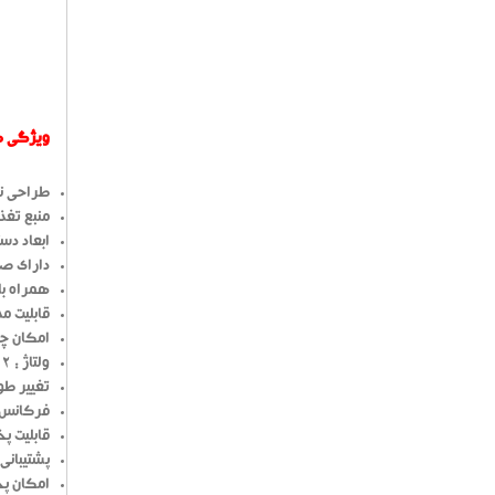
ویژگی های
طراحی نو
منبع تغذ
ابعاد دستگاه : 
دارای ص
همراه با
قابلیت م
امکان چرخش 360 درجه صفحه
ولتاژ : 12 ولت
تغییر طول موج
فرکانس : 87.5 -08.0
قابلیت پخ
پشتیبانی از کا
امکان پ