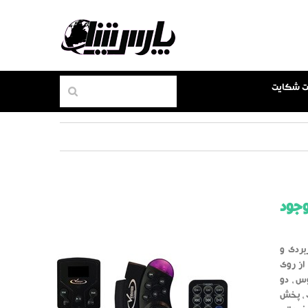
بت شکایت
وجود
ملاً کاربردی و
اسب جهت استفاده برای تمامی خودروها است . این دستگاه قابلیت پخش فایل های mp3 از روی
ین ونوس ، دو
ف ، پخش