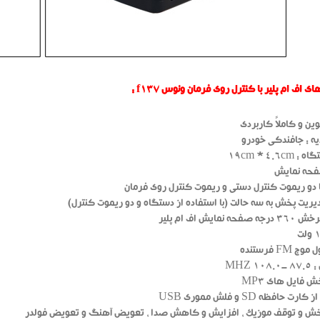
 اف ام پلیر با کنترل روی فرمان ونوس f137 :
ین و کاملاً کاربردی
یه : جافندکی خودرو
19cm * 4.6cm
فحه نمایش
 دو ریموت کنترل دستی و ریموت کنترل روی فرمان
دیریت پخش به سه حالت (با استفاده از دستگاه و دو ریموت کنترل)
 نمایش اف ام پلیر
 FM فرستنده
1 MHZ
ش فایل های MP3
رت حافظه SD و فلش مموری USB
خش و توقف موزیک ، افزایش و کاهش صدا ، تعویض آهنگ و تعویض فولدر