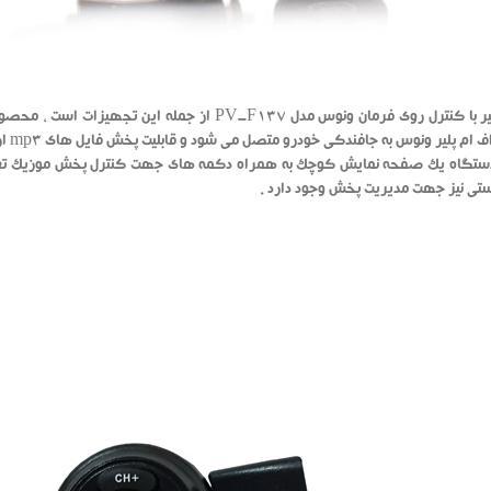
اف ام پلیر با کنترل روی فرمان ونوس مدل PV-F137 از 
تی نیز جهت مدیریت پخش وجود دارد .