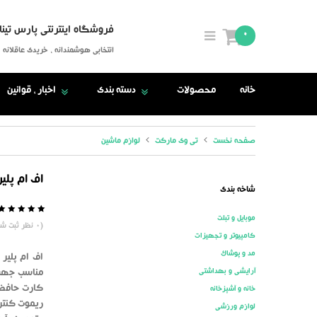
فروشگاه اینترنتی پارس تینا
0
انتخابی هوشمندانه ، خریدی عاقلانه
خانه
محصولات
دسته بندی
اخبار ، قوانین
صفحه نخست
تی وی مارکت
لوازم ماشین
اف ام پلیر
شاخه بندی
موبایل و تبلت
5
0
(
0
نظر ثبت شد
کامپیوتر و تجهیزات
مد و پوشاک
آرایشی و بهداشتی
خانه و آشپزخانه
ریموت کنترل
لوازم ورزشی