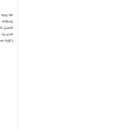
بندهای چ
متصل نما
زاویه صفح