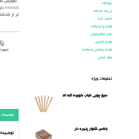
، تعویض آهن
زیورآلات
ous
تی وی مارکت
تر از گذشته
اسباب بازی
لوازم و ابزارآلات
کیت الکترونیکی
لوازم التحریر
لوازم پزشکی و سلامت
تحویل 
مواد غذایی
تخفیفات ویژه
سیخ چوبی کباب کوبیده تابه ای
توضیحات
باکس شلوار پنجره دار
توضیحات 