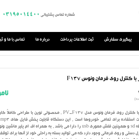
03195014400
شماره تماس پشتیبانی
پیگیری سفارش
ثبت اطلاعات پرداخت
درباره ما
تماس با ما و ث
 با کنترل روی فرمان ونوس F137
نام
0.0
ه)
از
بر
اساس
رای
اف ام پلیر با کنترل روی فرمان ونوس مدل PV-F137 ، محصولی نوین با طراحی کا
دهنده
من
کارت حافظه sd و همچنین فلش مموری usb را دارا می باشد . به همراه اف ام پلیر ماش
 دستی و روی فرمانی وجود دارد که می توانید بسته به راحتی خود از آنها برای توق