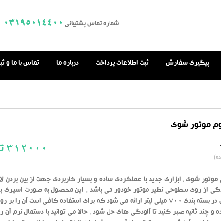
03195014400
شماره تماس پشتیبانی
پیگیری سفارش
ثبت اطلاعات پرداخت
درباره ما
تماس با ما و ث
م موتور شوی
312000
تو
0.0
ه)
از
بر
اساس
رای
موتور شوی ، ابزاری جدید با عملکردی ساده و بسیار کاربردی جهت از بین بردن لا
دهنده
دگی از روی سطوحی نظیر موتور خودور می باشد . این محصول به صورت اسپری ب
فومی شکل در بسته بندی 700 میلی لیتر ارائه می شود که برای استفاده کافی است آن را ب
 و چند ثانیه صبر کنید تا آلودگی های حل شود ، حالا می توانید با دستمال نرم آن را