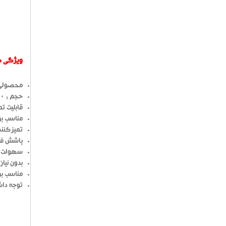
ویژگی ه
محصولی 
حجم : 700 میلی لیتر
قابلیت تم
مناسب بر
تمیزکنن
پاشش فو
سهولت د
بدون نیاز
مناسب بر
توجه داش