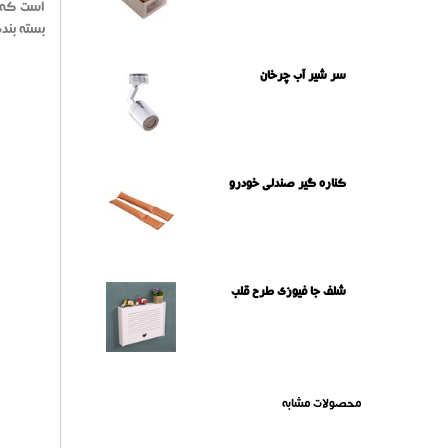
است که ا
بسته بندی 700 میلی لیتر به صورت مایع با پاشش فومی ش
سر شیر آب چرخان
کناره گیر صندلی خودرو
شلف جا فیوزی طرح قلب
محصولات مشابه