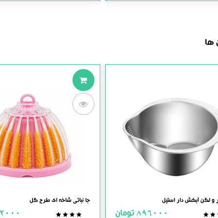
out
out
of
of
5
5
 ها
 و لگن آبکش دار استیل
جا نباتی شاخه ای طرح گل
896000
تومان
2000