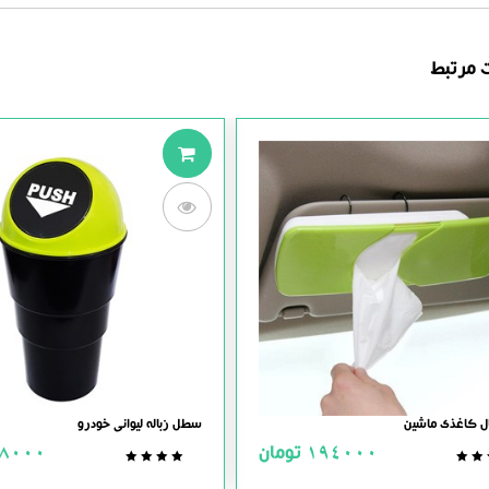
 مرتبط
ل کاغذی ماشین
سطل زباله لیوانی خودرو
194000
تومان
8000
0.0
0.0