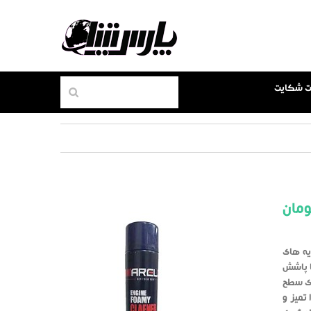
بت شکایت
مان
یه های
ا پاشش
ر روی سطح
 تمیز و