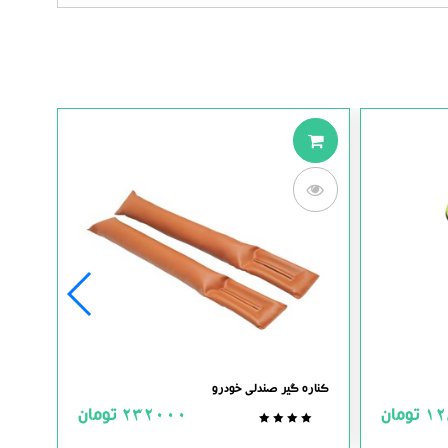
کناره گیر صندلی خودرو
کاروا
12
تومان
232000
تومان
0.0