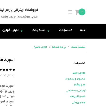
فروشگاه اینترنتی پارس تینا
0
انتخابی هوشمندانه ، خریدی عاقلانه
خانه
محصولات
دسته بندی
اخبار ، قوانین
صفحه نخست
تی وی مارکت
لوازم ماشین
اسپری فو
شاخه بندی
موبایل و تبلت
5
0
(
0
نظر ثبت شد
کامپیوتر و تجهیزات
مد و پوشاک
اسپری فوم 
آرایشی و بهداشتی
چربی و آلو
خانه و آشپزخانه
اسپری نموده
لوازم ورزشی