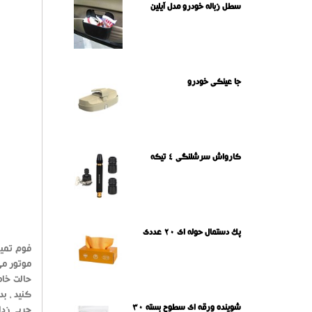
سطل زباله خودرو مدل آیلین
جا عینکی خودرو
کارواش سرشلنگی ۴ تیکه
پک دستمال حوله ای 20 عددی
فوم تمیز
موتور می
حالت خام
کنید ، ب
شوینده ورقه ای سطوح بسته 30
چربی زدا