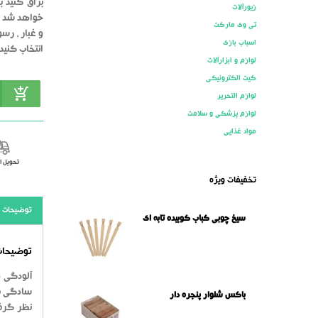
براق کنید ب
زیورآلات
خواهد شد . 
تی وی مارکت
و غبار ، رس
اسباب بازی
انتخاب کنید 
لوازم و ابزارآلات
کیت الکترونیکی
لوازم التحریر
لوازم پزشکی و سلامت
مواد غذایی
تحویل 
تخفیفات ویژه
توضیحات
سیخ چوبی کباب کوبیده تابه ای
توضیحات 
آلودگی ه
سادگی مو
باکس شلوار پنجره دار
نظر گرفت