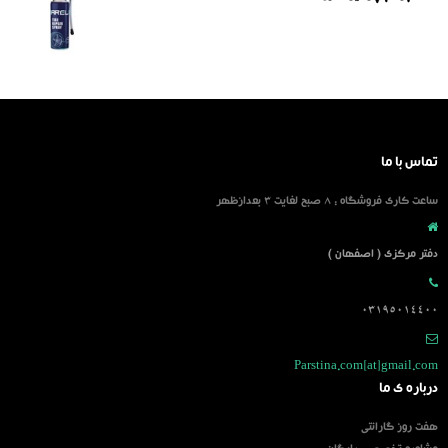
تماس با ما
ساعت کاری فروشگاه : 8 صبح لغایت 3 بعدازظهر
دفتر مرکزی ( اصفهان )
03195014400
Parstina.com[at]gmail.com
درباره ی ما
هفت روز گارانتی