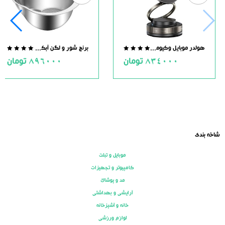
هولدر موبایل وکیومی مگنت دار
برنج شور و لگن آبکش دار استیل
.0
0.0
834000
تومان
896000
تومان
ut
out
of
of
5
5
شاخه بندی
موبایل و تبلت
کامپیوتر و تجهیزات
مد و پوشاک
آرایشی و بهداشتی
خانه و آشپزخانه
لوازم ورزشی