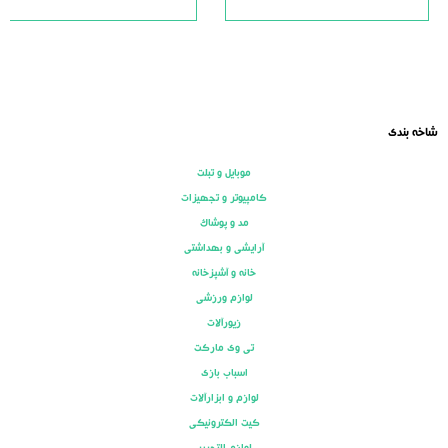
of
of
5
5
شاخه بندی
موبایل و تبلت
کامپیوتر و تجهیزات
مد و پوشاک
آرایشی و بهداشتی
خانه و آشپزخانه
لوازم ورزشی
زیورآلات
تی وی مارکت
اسباب بازی
لوازم و ابزارآلات
کیت الکترونیکی