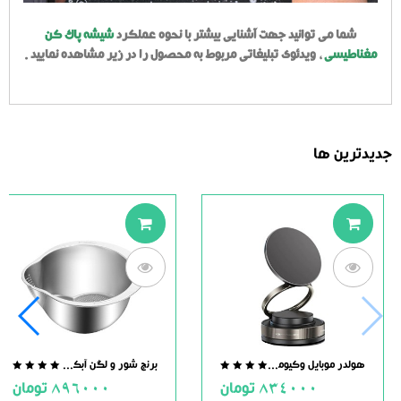
شما می توانید جهت آشنایی بیشتر با نحوه عملکرد
شیشه پاک کن
مغناطیسی
، ویدئوی تبلیغاتی مربوط به محصول را در زیر مشاهده نمایید .
جدیدترین ها
هولدر موبایل وکیومی مگنت دار
برنج شور و لگن آبکش دار استیل
.0
0.0
834000
تومان
896000
تومان
ut
out