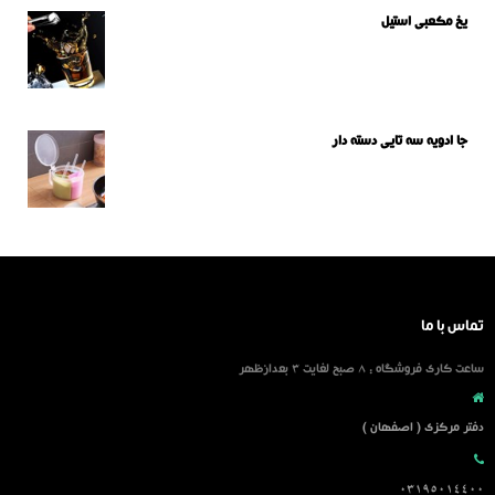
یخ مکعبی استیل
جا ادویه سه تایی دسته دار
تماس با ما
ساعت کاری فروشگاه : 8 صبح لغایت 3 بعدازظهر
دفتر مرکزی ( اصفهان )
03195014400