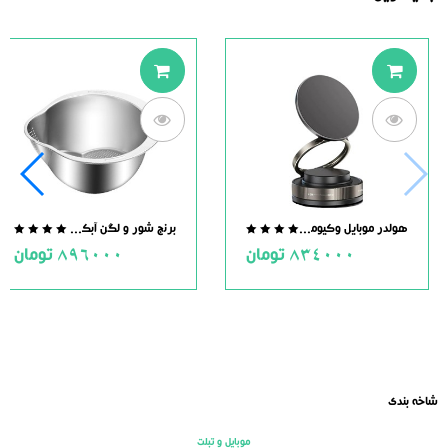
هولدر موبایل وکیومی مگنت دار
برنج شور و لگن آبکش دار استیل
.0
0.0
834000
تومان
896000
تومان
ut
out
of
of
5
5
شاخه بندی
موبایل و تبلت