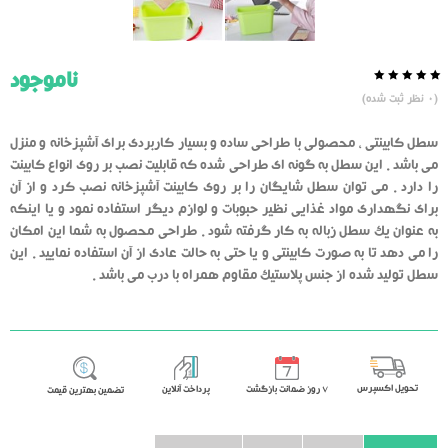
ناموجود
0.0
5
0
(
0
نظر ثبت شده)
از
بر
اساس
رای
سطل کابینتی ، محصولی با طراحی ساده و بسیار کاربردی برای آشپزخانه و منزل
دهنده
می باشد . این سطل به گونه ای طراحی شده که قابلیت نصب بر روی انواع کابینت
را دارد . می توان سطل شایگان را بر روی کابینت آشپزخانه نصب کرد و از آن
برای نگهداری مواد غذایی نظیر حبوبات و لوازم دیگر استفاده نمود و یا اینکه
به عنوان یک سطل زباله به کار گرفته شود . طراحی محصول به شما این امکان
را می دهد تا به صورت کابینتی و یا حتی به حالت عادی از آن استفاده نمایید . این
سطل تولید شده از جنس پلاستیک مقاوم همراه با درب می باشد .
تحویل اکسپرس
٧ روز ضمانت بازگشت
پرداخت آنلاین
تضمین بهترین قیمت