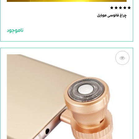
0.0
چراغ فانوسی موبایل
out
of
5
ناموجود