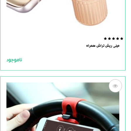
0.0
مینی ریش تراش همراه
out
of
5
ناموجود