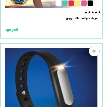
0.0
مچ بند هوشمند مای کرونوز
out
of
5
ناموجود