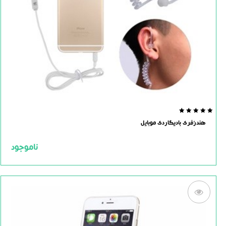
0.0
هندزفری بادیگاردی موبایل
out
of
5
ناموجود