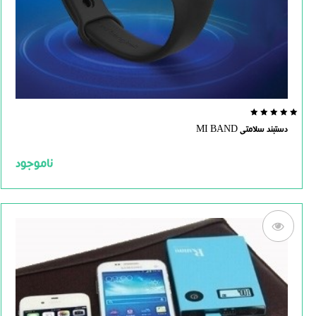
0.0
دستبند سلامتی MI BAND
out
of
5
ناموجود