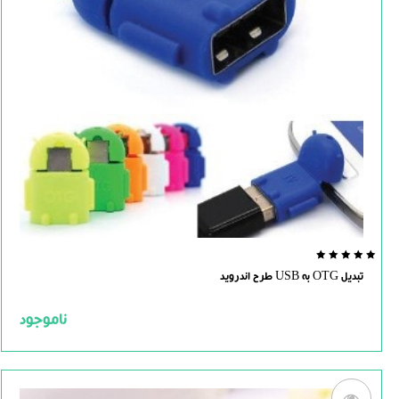
0.0
تبدیل OTG به USB طرح اندروید
out
of
5
ناموجود