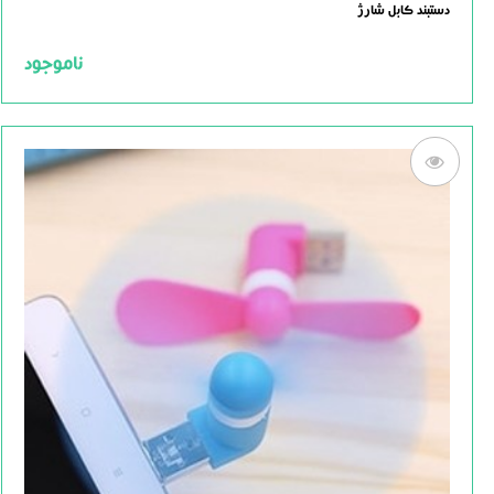
0.0
دستبند کابل شارژ
out
of
5
ناموجود