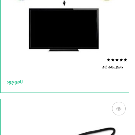
0.0
دانگل وای فای
out
of
5
ناموجود