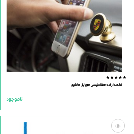
0.0
نگهدارنده مغناطیسی موبایل ماشین
out
of
5
ناموجود