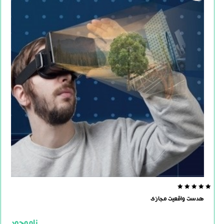
0.0
هدست واقعیت مجازی
out
of
5