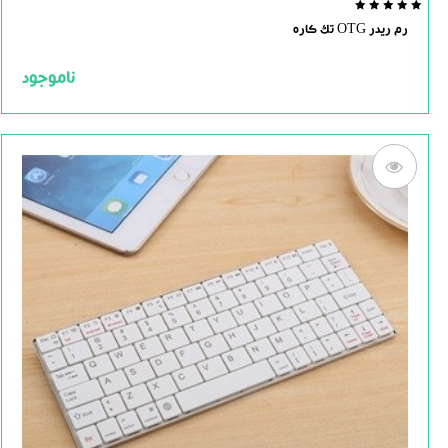
0.0
رم ریدر OTG تک کاره
out
of
5
ناموجود