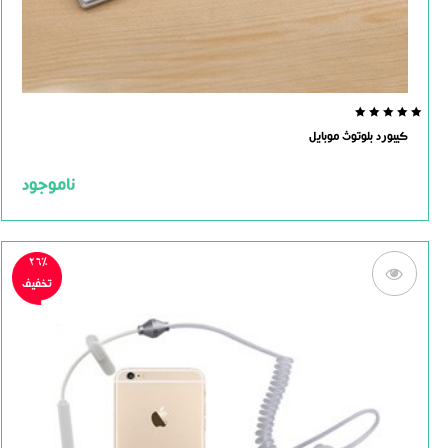
0.0
کیبورد بلوتوث موبایل
out
of
5
ناموجود
26%
تخفیف