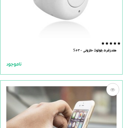
0.0
هندزفری بلوتوث حلزونی S530
out
of
5
ناموجود