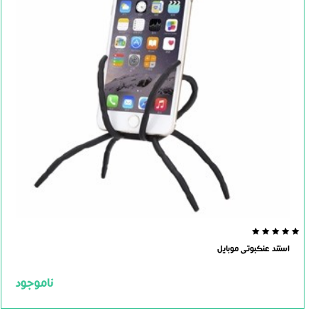
0.0
استند عنکبوتی موبایل
out
of
5
ناموجود