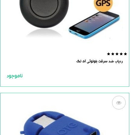
0.0
ردیاب ضد سرقت بلوتوثی آی تگ
out
of
5
ناموجود