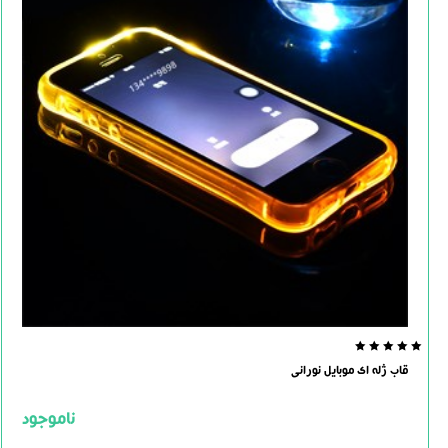
0.0
قاب ژله ای موبایل نورانی
out
of
5
ناموجود