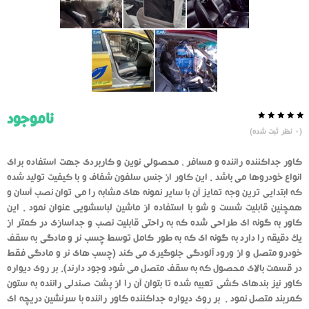
ناموجود
0.0
5
0
(
0
نظر ثبت شده)
از
بر
اساس
رای
کاور جداکننده راننده و مسافر ، محصولی نوین و کاربردی جهت استفاده برای
دهنده
انواع خودروها می باشد . این کاور از جنس سلفون شفاف و با کیفیت تولید شده
که ابتدایی ترین وجه تمایز آن با سایر نمونه های مشابه را می توان نصب آسان و
همچنین قابلیت شست و شو با استفاده از ماشین لباسشویی عنوان نمود . این
کاور به گونه ای طراحی شده که به راحتی قابلیت نصب و جداسازی در کمتر از
یک دقیقه را دارد به گونه ای که به طور کامل توسط چسب نر و مادگی به سقف
خودرو متصل و از ورود آلودگی جلوگیری می کند (چسب های نر و مادگی فقط
در قسمت بالای محصول که به سقف متصل می شود وجود دارند). بر روی دیواره
کاور نیز بندهای کشی تعبیه شده تا بتوان آن را از پشت صندلی راننده به ستون
کمربند متصل نمود . بر روی دیواره جداکننده کاور راننده با سرنشین دریچه ای