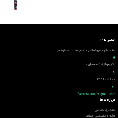
تماس با ما
ساعت کاری فروشگاه : 8 صبح لغایت 3 بعدازظهر
دفتر مرکزی ( اصفهان )
03195014400
Parstina.com[at]gmail.com
درباره ی ما
هفت روز گارانتی
مشاوره تخصصی رایگان