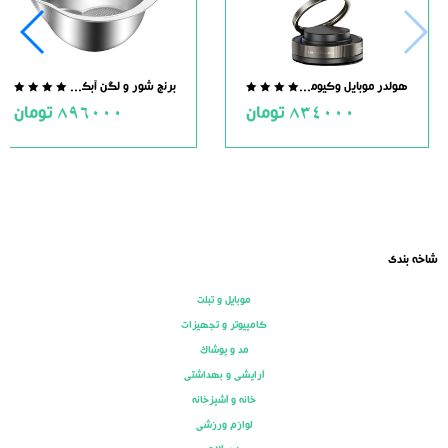
هولدر موبایل وکیومی مگنت دار
برنج شور و لگن آبکش دار استیل
.0
0.0
834000
تومان
896000
تومان
ut
out
of
of
5
5
شاخه بندی
موبایل و تبلت
کامپیوتر و تجهیزات
مد و پوشاک
آرایشی و بهداشتی
خانه و آشپزخانه
لوازم ورزشی